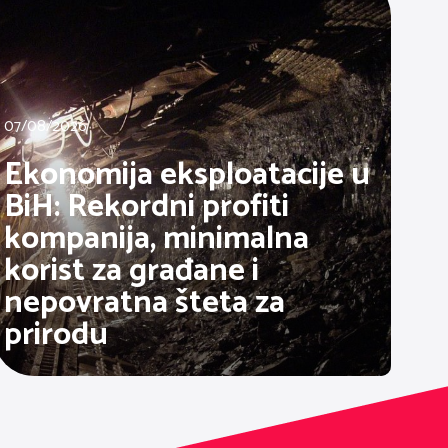
07/08/2026
Ekonomija eksploatacije u
BiH: Rekordni profiti
kompanija, minimalna
korist za građane i
nepovratna šteta za
prirodu