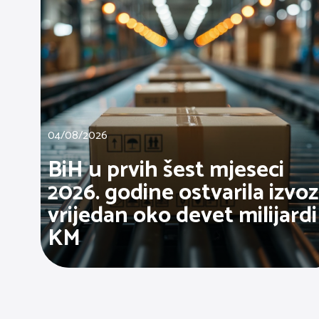
04/08/2026
BiH u prvih šest mjeseci
2026. godine ostvarila izvoz
vrijedan oko devet milijardi
KM