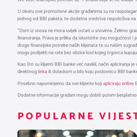
U okviru ove promotivne akcije građanima su na raspolagan
jednog od BBI paketa, te dodatna sredstva raspoloživa na 
“Dom iz snova ne mora uvijek ostati u snovima. Želimo građ
finansiranja. Prava je prilika da iskoristite ovu mogućnost 
druge finansijske potrebe naših klijenata te su našim sugra
mogu podijeliti na rate bez obzira kod kojeg trgovca kupuju
Kao što su klijenti BBI banke već navikli, način apliciranja
direktnog
linka
ili dolaskom u bilo koju poslovnicu BBI banke
Posebno napominjemo da sve klijente koji
apliciraju online
B
Dodatne informacije građani mogu dobiti putem besplatnog
POPULARNE VIJES