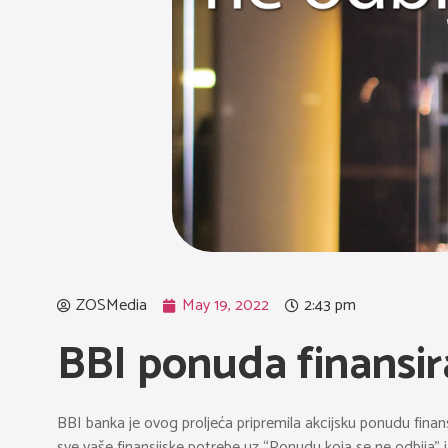
ZOSMedia
May 19, 2022
2:43 pm
BBI ponuda finansira
BBI banka je ovog proljeća pripremila akcijsku ponudu fina
sve vaše finansijske potrebe uz “Ponudu koja se ne odbija” i