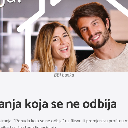
BBI banka
nja koja se ne odbija
nsiranja: “Ponuda koja se ne odbija” uz fiksnu ili promjenjivu profi
 nikada niže stope finansiranja.