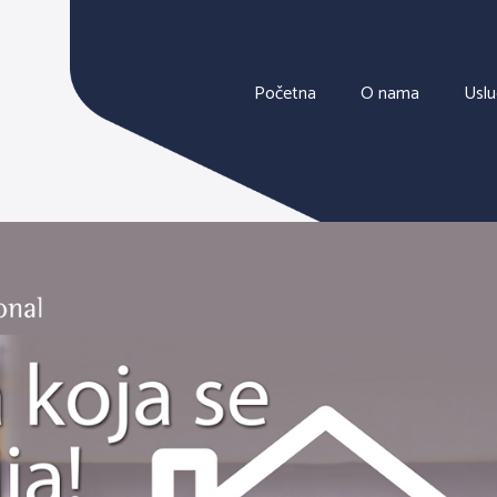
Početna
O nama
Usl