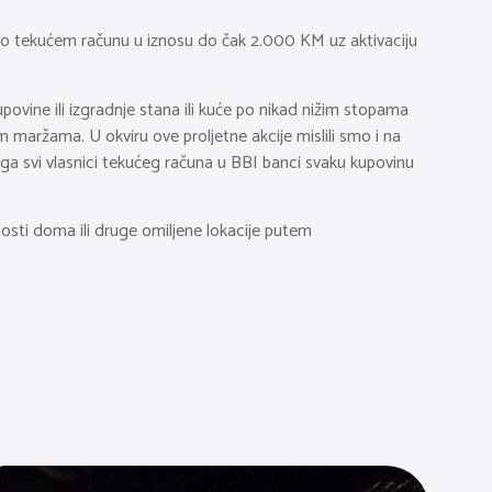
 po tekućem računu u iznosu do čak 2.000 KM uz aktivaciju
vine ili izgradnje stana ili kuće po nikad nižim stopama
m maržama. U okviru ove proljetne akcije mislili smo i na
oga svi vlasnici tekućeg računa u BBI banci svaku kupovinu
bnosti doma ili druge omiljene lokacije putem