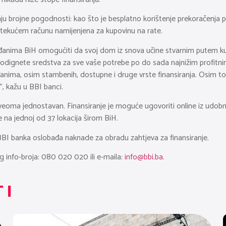
ju brojne pogodnosti: kao što je besplatno korištenje prekoračenja
tekućem računu namijenjena za kupovinu na rate.
anima BiH omogućiti da svoj dom iz snova učine stvarnim putem kupo
i podignete sredstva za sve vaše potrebe po do sada najnižim profitni
đanima, osim stambenih, dostupne i druge vrste finansiranja. Osim t
”, kažu u BBI banci.
 je veoma jednostavan. Finansiranje je moguće ugovoriti online iz udo
 na jednoj od 37 lokacija širom BiH.
BI banka oslobađa naknade za obradu zahtjeva za finansiranje.
 info-broja: 080 020 020 ili e-maila:
info@bbi.ba
.
TI