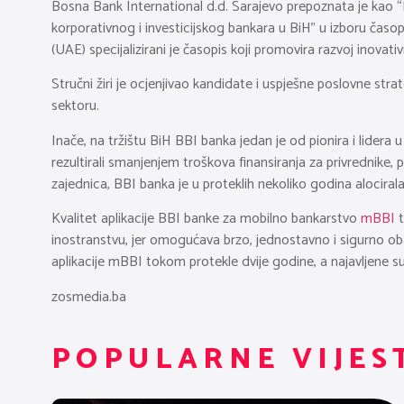
Bosna Bank International d.d. Sarajevo prepoznata je kao “N
korporativnog i investicijskog bankara u BiH” u izboru časo
(UAE) specijalizirani je časopis koji promovira razvoj inovativ
Stručni žiri je ocjenjivao kandidate i uspješne poslovne strat
sektoru.
Inače, na tržištu BiH BBI banka jedan je od pionira i lidera 
rezultirali smanjenjem troškova finansiranja za privrednike
zajednica, BBI banka je u proteklih nekoliko godina alociral
Kvalitet aplikacije BBI banke za mobilno bankarstvo
mBBI
t
inostranstvu, jer omogućava brzo, jednostavno i sigurno obav
aplikacije mBBI tokom protekle dvije godine, a najavljene su
zosmedia.ba
POPULARNE VIJES