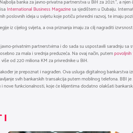
ajbolja banka za javno-privatna partnerstva u BiH za 2021.“, a njen
pisa
International Business Magazine
sa sjedištem u Dubaiju. Interna
nih poslovnih ideja u svijetu koje potiču privredni razvoj, te imaju poz
egije iz cijelog svijeta, a ova priznanja imaju za cilj nagraditi izvrs
u javno-privatnim partnerstvima i do sada su uspostavili saradnju sa sv
, posebno za mala i srednja preduzeća. Na ovaj način, putem
povoljnih f
a više od 220 miliona KM za privrednike u BiH.
akođer je prepoznat i nagrađen. Ova usluga digitalnog bankarstva iz
ljanje svih bankarskih transakcija putem mobilnog telefona. BBI je za
 i nove funkcionalnosti, koje će klijentima dodatno olakšati bankarsk
TI