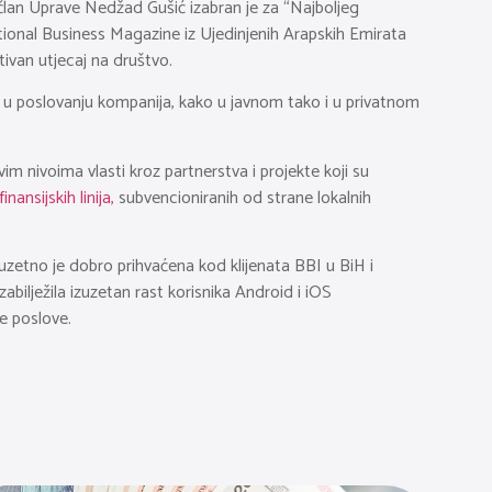
 član Uprave Nedžad Gušić izabran je za “Najboljeg
tional Business Magazine iz Ujedinjenih Arapskih Emirata
itivan utjecaj na društvo.
nost u poslovanju kompanija, kako u javnom tako i u privatnom
im nivoima vlasti kroz partnerstva i projekte koji su
inansijskih linija,
subvencioniranih od strane lokalnih
uzetno je dobro prihvaćena kod klijenata BBI u BiH i
bilježila izuzetan rast korisnika Android i iOS
e poslove.