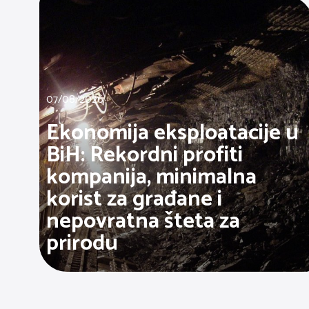
07/08/2026
Ekonomija eksploatacije u
BiH: Rekordni profiti
kompanija, minimalna
korist za građane i
nepovratna šteta za
prirodu