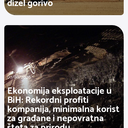
dizel gorivo
07/08/2026
Ekonomija eksploatacije u
BiH: Rekordni profiti
kompanija, minimalna korist
za građane i nepovratna
šteta za prirodu