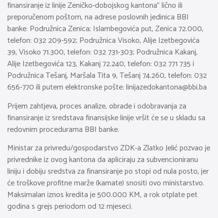
finansiranje iz linije Zeničko-dobojskog kantona” lično ili
preporučenom poštom, na adrese poslovnih jedinica BBI
banke: Podružnica Zenica; Islambegovića put, Zenica 72.000,
telefon: 032 209-592; Podružnica Visoko, Alije Izetbegovića
39, Visoko 71.300, telefon: 032 731-303; Podružnica Kakanj,
Alije Izetbegovića 123, Kakanj 72.240, telefon: 032 771 735 i
Podružnica Tešanj, Maršala Tita 9, Tešanj 74.260, telefon: 032
656-770 ili putem elektronske pošte:
linijazedokantona@bbi.ba
Prijem zahtjeva, proces analize, obrade i odobravanja za
finansiranje iz sredstava finansijske linije vršit će se u skladu sa
redovnim procedurama BBI banke.
Ministar za privredu/gospodarstvo ZDK-a Zlatko Jelić pozvao je
privrednike iz ovog kantona da apliciraju za subvencioniranu
liniju i dobiju sredstva za finansiranje po stopi od nula posto, jer
će troškove profitne marže (kamate) snositi ovo ministarstvo.
Maksimalan iznos kredita je 500.000 KM, a rok otplate pet
godina s grejs periodom od 12 mjeseci.