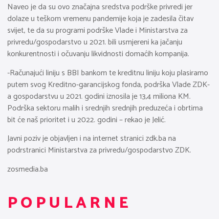
Naveo je da su ovo značajna sredstva podrške privredi jer
dolaze u teškom vremenu pandemije koja je zadesila čitav
svijet, te da su programi podrške Vlade i Ministarstva za
privredu/gospodarstvo u 2021. bili usmjereni ka jačanju
konkurentnosti i očuvanju likvidnosti domaćih kompanija.
-Računajući liniju s BBI bankom te kreditnu liniju koju plasiramo
putem svog Kreditno-garancijskog fonda, podrška Vlade ZDK-
a gospodarstvu u 2021. godini iznosila je 13,4 miliona KM.
Podrška sektoru malih i srednjih srednjih preduzeća i obrtima
bit će naš prioritet i u 2022. godini – rekao je Jelić.
Javni poziv je objavljen i na internet stranici zdk.ba na
podrstranici Ministarstva za privredu/gospodarstvo ZDK.
zosmedia.ba
POPULARNE