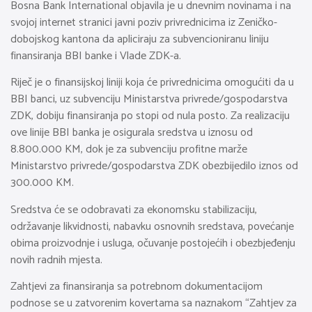
Bosna Bank International objavila je u dnevnim novinama i na
svojoj internet stranici javni poziv privrednicima iz Zeničko-
dobojskog kantona da apliciraju za subvencioniranu liniju
finansiranja BBI banke i Vlade ZDK-a.
Riječ je o finansijskoj liniji koja će privrednicima omogućiti da u
BBI banci, uz subvenciju Ministarstva privrede/gospodarstva
ZDK, dobiju finansiranja po stopi od nula posto. Za realizaciju
ove linije BBI banka je osigurala sredstva u iznosu od
8.800.000 KM, dok je za subvenciju profitne marže
Ministarstvo privrede/gospodarstva ZDK obezbijedilo iznos od
300.000 KM.
Sredstva će se odobravati za ekonomsku stabilizaciju,
održavanje likvidnosti, nabavku osnovnih sredstava, povećanje
obima proizvodnje i usluga, očuvanje postojećih i obezbjeđenju
novih radnih mjesta.
Zahtjevi za finansiranja sa potrebnom dokumentacijom
podnose se u zatvorenim kovertama sa naznakom “Zahtjev za