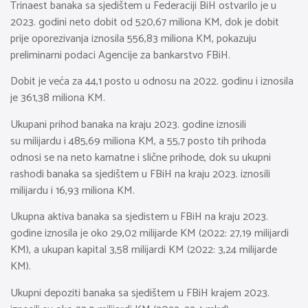
Trinaest banaka sa sjedištem u Federaciji BiH ostvarilo je u
2023. godini neto dobit od 520,67 miliona KM, dok je dobit
prije oporezivanja iznosila 556,83 miliona KM, pokazuju
preliminarni podaci Agencije za bankarstvo FBiH.
Dobit je veća za 44,1 posto u odnosu na 2022. godinu i iznosila
je 361,38 miliona KM.
Ukupani prihod banaka na kraju 2023. godine iznosili
su milijardu i 485,69 miliona KM, a 55,7 posto tih prihoda
odnosi se na neto kamatne i slične prihode, dok su ukupni
rashodi banaka sa sjedištem u FBiH na kraju 2023. iznosili
milijardu i 16,93 miliona KM.
Ukupna aktiva banaka sa sjedistem u FBiH na kraju 2023.
godine iznosila je oko 29,02 milijarde KM (2022: 27,19 milijardi
KM), a ukupan kapital 3,58 milijardi KM (2022: 3,24 milijarde
KM).
Ukupni depoziti banaka sa sjedištem u FBiH krajem 2023.