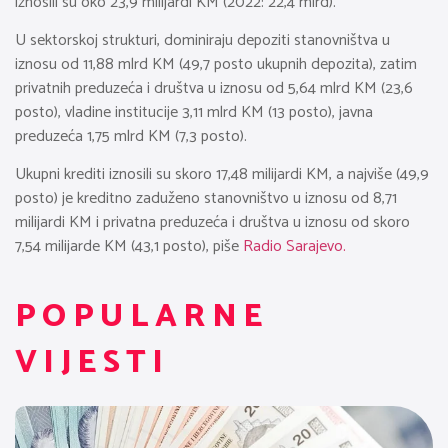
iznosili su oko 23,9 milijardi KM (2022: 22,4 mlrd).
U sektorskoj strukturi, dominiraju depoziti stanovništva u
iznosu od 11,88 mlrd KM (49,7 posto ukupnih depozita), zatim
privatnih preduzeća i društva u iznosu od 5,64 mlrd KM (23,6
posto), vladine institucije 3,11 mlrd KM (13 posto), javna
preduzeća 1,75 mlrd KM (7,3 posto).
Ukupni krediti iznosili su skoro 17,48 milijardi KM, a najviše (49,9
posto) je kreditno zaduženo stanovništvo u iznosu od 8,71
milijardi KM i privatna preduzeća i društva u iznosu od skoro
7,54 milijarde KM (43,1 posto), piše
Radio Sarajevo.
POPULARNE
VIJESTI