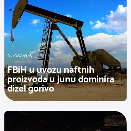
02/08/2026
FBiH u uvozu naftnih
proizvoda u junu dominira
dizel gorivo