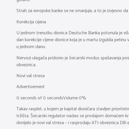
Strah za evropske banke se ne smanjuje, a to je izvjesno d
Korekcija cijena
U jednom trenutku dionica Deutsche Banka potonula je više o
dan korekcije cijene dionice koja je u martu izgubila petinu
u jednom danu.
Nervozi ulagača pridonio je švicarski modus spašavanja posrn
obveznica.
Novi val stresa
Advertisement
0 seconds of 0 secondsVolume 0%
Takav rasplet, u kojem je kapital dioničara stavljen priorit
tržišta. Švicarski regulator nadao se prodajom domaćem kred
donijelo je novi val stresa – i rasprodaju AT1 obveznica DB-a