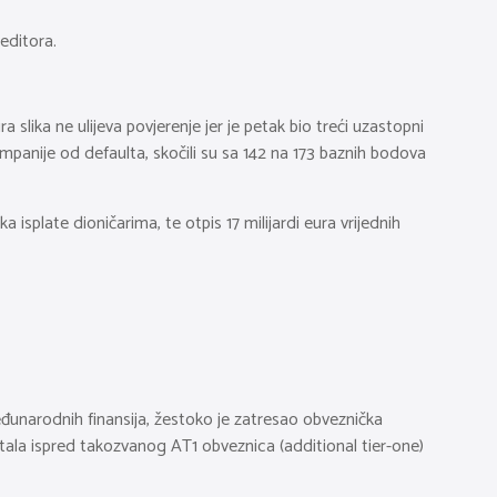
editora.
lika ne ulijeva povjerenje jer je petak bio treći uzastopni
ompanije od defaulta, skočili su sa 142 na 173 baznih bodova
splate dioničarima, te otpis 17 milijardi eura vrijednih
međunarodnih finansija, žestoko je zatresao obveznička
itala ispred takozvanog AT1 obveznica (additional tier-one)