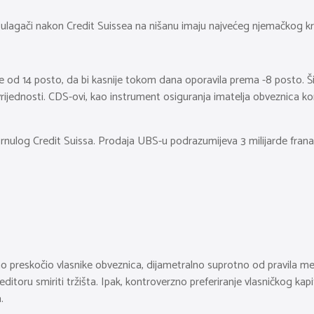
a ulagači nakon Credit Suissea na nišanu imaju najvećeg njemačkog kr
d 14 posto, da bi kasnije tokom dana oporavila prema -8 posto. Šira s
 vrijednosti. CDS-ovi, kao instrument osiguranja imatelja obveznica k
ulog Credit Suissa. Prodaja UBS-u podrazumijeva 3 milijarde franaka i
etno preskočio vlasnike obveznica, dijametralno suprotno od pravila 
itoru smiriti tržišta. Ipak, kontroverzno preferiranje vlasničkog kap
.