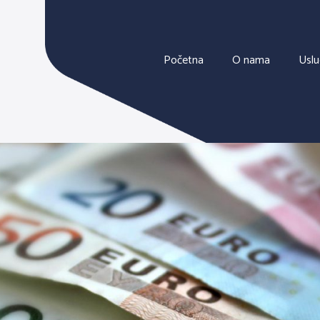
Početna
O nama
Usl