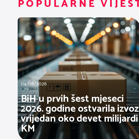
POPULARNE VIJES
04/08/2026
BiH u prvih šest mjeseci
2026. godine ostvarila izvoz
vrijedan oko devet milijardi
KM