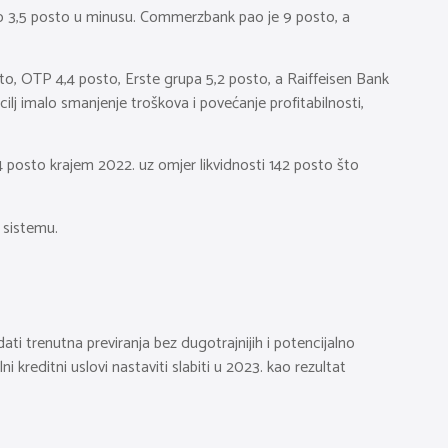
o 3,5 posto u minusu. Commerzbank pao je 9 posto, a
posto, OTP 4,4 posto, Erste grupa 5,2 posto, a Raiffeisen Bank
ilj imalo smanjenje troškova i povećanje profitabilnosti,
,4 posto krajem 2022. uz omjer likvidnosti 142 posto što
m sistemu.
ti trenutna previranja bez dugotrajnijih i potencijalno
i kreditni uslovi nastaviti slabiti u 2023. kao rezultat