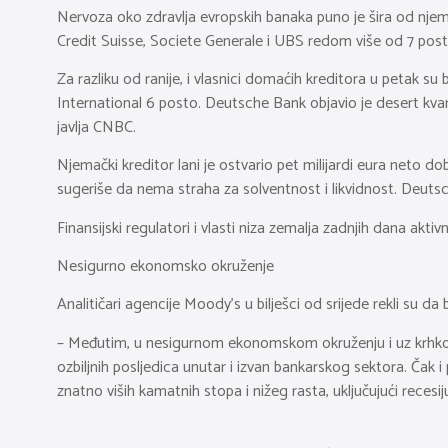
Nervoza oko zdravlja evropskih banaka puno je šira od nj
Credit Suisse, Societe Generale i UBS redom više od 7 posto
Za razliku od ranije, i vlasnici domaćih kreditora u petak su
International 6 posto. Deutsche Bank objavio je desert kvart
javlja CNBC.
Njemački kreditor lani je ostvario pet milijardi eura neto d
sugeriše da nema straha za solventnost i likvidnost. Deutsc
Finansijski regulatori i vlasti niza zemalja zadnjih dana akt
Nesigurno ekonomsko okruženje
Analitičari agencije Moody’s u bilješci od srijede rekli su da b
– Međutim, u nesigurnom ekonomskom okruženju i uz krhko pov
ozbiljnih posljedica unutar i izvan bankarskog sektora. Čak i 
znatno viših kamatnih stopa i nižeg rasta, uključujući recesij