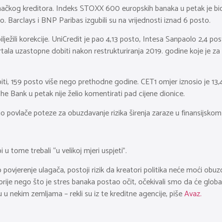
emačkog kreditora. Indeks STOXX 600 europskih banaka u petak je bi
. Barclays i BNP Paribas izgubili su na vrijednosti iznad 6 posto.
 bilježili korekcije. UniCredit je pao 4,13 posto, Intesa Sanpaolo 2,4 
ala uzastopne dobiti nakon restrukturiranja 2019. godine koje je za c
obiti, 159 posto više nego prethodne godine. CET1 omjer iznosio je 13
he Bank u petak nije želio komentirati pad cijene dionice.
ivno povlače poteze za obuzdavanje rizika širenja zaraze u finansijsko
i u tome trebali “u velikoj mjeri uspjeti”.
jerenje ulagača, postoji rizik da kreatori politika neće moći obuzda
prije nego što je stres banaka postao očit, očekivali smo da će globaln
u u nekim zemljama – rekli su iz te kreditne agencije, piše
Avaz.