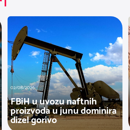
TI
02/08/2026
FBiH u uvozu naftnih
proizvoda u junu dominira
dizel gorivo