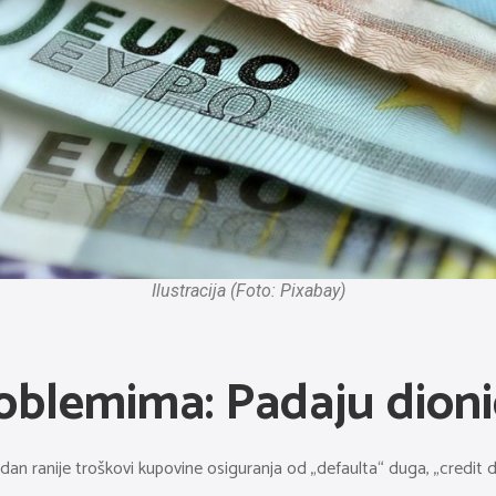
Ilustracija (Foto: Pixabay)
roblemima: Padaju dion
 ranije troškovi kupovine osiguranja od „defaulta“ duga, „credit def