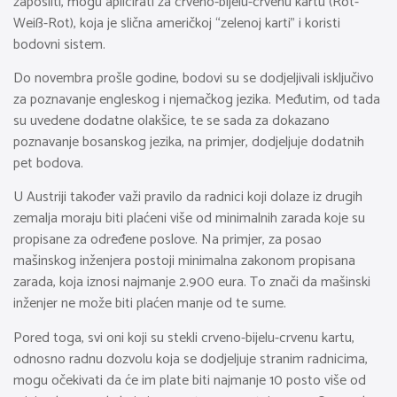
zaposliti, mogu aplicirati za crveno-bijelu-crvenu kartu (Rot-
Weiß-Rot), koja je slična američkoj “zelenoj karti” i koristi
bodovni sistem.
Do novembra prošle godine, bodovi su se dodjeljivali isključivo
za poznavanje engleskog i njemačkog jezika. Međutim, od tada
su uvedene dodatne olakšice, te se sada za dokazano
poznavanje bosanskog jezika, na primjer, dodjeljuje dodatnih
pet bodova.
U Austriji također važi pravilo da radnici koji dolaze iz drugih
zemalja moraju biti plaćeni više od minimalnih zarada koje su
propisane za određene poslove. Na primjer, za posao
mašinskog inženjera postoji minimalna zakonom propisana
zarada, koja iznosi najmanje 2.900 eura. To znači da mašinski
inženjer ne može biti plaćen manje od te sume.
Pored toga, svi oni koji su stekli crveno-bijelu-crvenu kartu,
odnosno radnu dozvolu koja se dodjeljuje stranim radnicima,
mogu očekivati da će im plate biti najmanje 10 posto više od