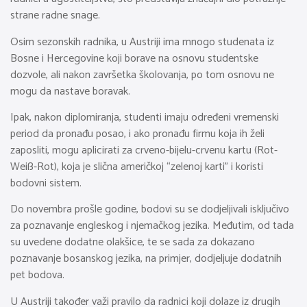
strane radne snage.
Osim sezonskih radnika, u Austriji ima mnogo studenata iz
Bosne i Hercegovine koji borave na osnovu studentske
dozvole, ali nakon završetka školovanja, po tom osnovu ne
mogu da nastave boravak.
Ipak, nakon diplomiranja, studenti imaju određeni vremenski
period da pronađu posao, i ako pronađu firmu koja ih želi
zaposliti, mogu aplicirati za crveno-bijelu-crvenu kartu (Rot-
Weiß-Rot), koja je slična američkoj “zelenoj karti” i koristi
bodovni sistem.
Do novembra prošle godine, bodovi su se dodjeljivali isključivo
za poznavanje engleskog i njemačkog jezika. Međutim, od tada
su uvedene dodatne olakšice, te se sada za dokazano
poznavanje bosanskog jezika, na primjer, dodjeljuje dodatnih
pet bodova.
U Austriji također važi pravilo da radnici koji dolaze iz drugih