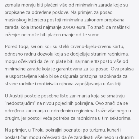
zemalja moraju biti plaćeni više od minimalnih zarada koje su
propisane za određene poslove. Na primjer, za posao
mašinskog inženjera postoji minimalna zakonom propisana
zarada, koja iznosi najmanje 2.900 eura. To znači da mašinski
inženjer ne može biti plaćen manje od te sume.
Pored toga, svi oni koji su stekli crveno-bijelu-crvenu kartu,
odnosno radnu dozvolu koja se dodjeljuje stranim radnicima,
mogu očekivati da će im plate biti najmanje 10 posto više od
minimalne zarade koja je garantovana za taj posao. Ova praksa
je uspostavljena kako bi se osigurala pristojna nadoknada za
strane radnike i motivisala njihova zapošljavanja u Austriji.
U Austriji postoje posebne liste zanimanja koja se smatraju
“nedostajućim” na nivou pojedinih pokrajina. Ovo znači da se
određena zanimanja u određenim regionima traže više nego u
drugim, jer postoji veća potreba za radnicima u tim sektorima.
Na primjer, u Tirolu, pokrajini poznatoj po turizmu, kuhari i
poslastičari mogu očekivati da će zarađivati više nego u drugim