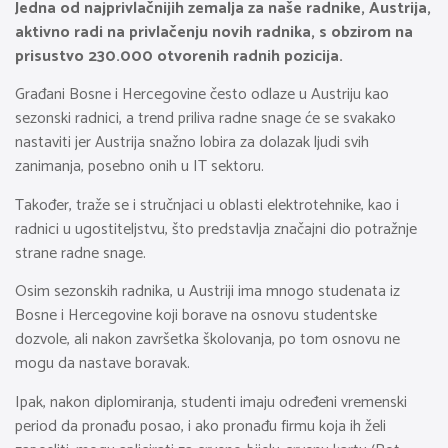
Jedna od najprivlačnijih zemalja za naše radnike, Austrija,
aktivno radi na privlačenju novih radnika, s obzirom na
prisustvo 230.000 otvorenih radnih pozicija.
Građani Bosne i Hercegovine često odlaze u Austriju kao
sezonski radnici, a trend priliva radne snage će se svakako
nastaviti jer Austrija snažno lobira za dolazak ljudi svih
zanimanja, posebno onih u IT sektoru.
Također, traže se i stručnjaci u oblasti elektrotehnike, kao i
radnici u ugostiteljstvu, što predstavlja značajni dio potražnje
strane radne snage.
Osim sezonskih radnika, u Austriji ima mnogo studenata iz
Bosne i Hercegovine koji borave na osnovu studentske
dozvole, ali nakon završetka školovanja, po tom osnovu ne
mogu da nastave boravak.
Ipak, nakon diplomiranja, studenti imaju određeni vremenski
period da pronađu posao, i ako pronađu firmu koja ih želi