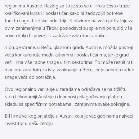
regionima Austrije. Razlog za to je što se u Tirolu često traže
kvalifikovani kuhari i poslastičari kako bi zadovoljili potrebe
turista i ugostiteljske industrije. S obzirom na veću potražnju za
ovim zanimanjima u Tirolu, poslodavci su spremni ponuditi više
novca kako bi privukli ili zadržali kvalitetne radnike.
S druge strane, u Beču, glavnom gradu Austrije, možda postoji
veća konkurencija među kuharima i poslastičarima, jer je grad
veći i ima više radne snage u tim sektorima. To može rezultirati
manjom zaradom za ista zanimanja u Beču, jer je ponuda radne
snage veća od potražnje.
Ovo regionalno variranje u zaradama odražava se na tržištu
rada i ekonomiji Austrije i doprinosi prilagođavanju plata u
skladu sa specifičnim potrebama i zahtjevima svake pokrajine.
BiH ima velikog prijatelja u Austriji koja je već godinama najveći
investitor u našu zemlju.