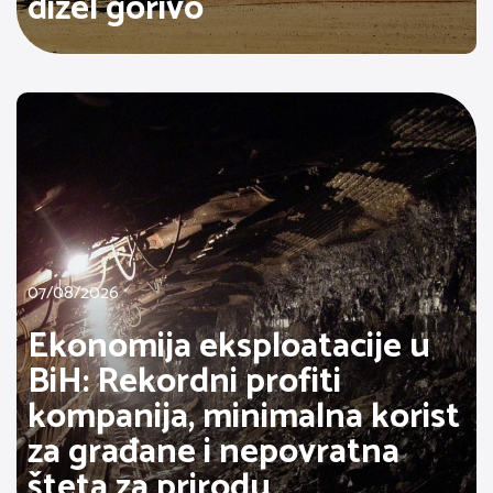
dizel gorivo
07/08/2026
Ekonomija eksploatacije u
BiH: Rekordni profiti
kompanija, minimalna korist
za građane i nepovratna
šteta za prirodu