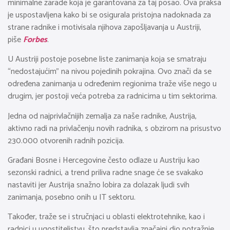
minimalne zarade koja je garantovana za taj posao. Ova praksa
je uspostavljena kako bi se osigurala pristojna nadoknada za
strane radnike i motivisala njihova zapošljavanja u Austriji,
piše
Forbes
.
U Austriji postoje posebne liste zanimanja koja se smatraju
“nedostajućim” na nivou pojedinih pokrajina. Ovo znači da se
određena zanimanja u određenim regionima traže više nego u
drugim, jer postoji veća potreba za radnicima u tim sektorima.
Jedna od najprivlačnijih zemalja za naše radnike, Austrija,
aktivno radi na privlačenju novih radnika, s obzirom na prisustvo
230.000 otvorenih radnih pozicija.
Građani Bosne i Hercegovine često odlaze u Austriju kao
sezonski radnici, a trend priliva radne snage će se svakako
nastaviti jer Austrija snažno lobira za dolazak ljudi svih
zanimanja, posebno onih u IT sektoru.
Također, traže se i stručnjaci u oblasti elektrotehnike, kao i
radnici u ugostiteljstvu, što predstavlja značajni dio potražnje