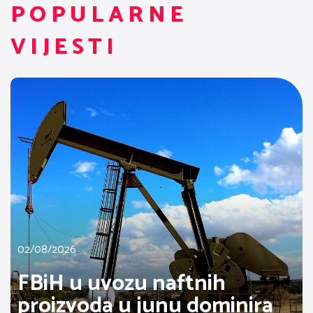
POPULARNE
VIJESTI
02/08/2026
FBiH u uvozu naftnih
proizvoda u junu dominira