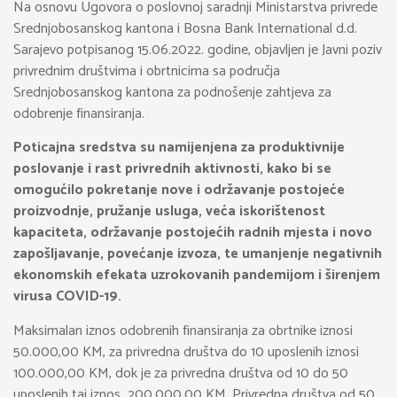
Na osnovu Ugovora o poslovnoj saradnji Ministarstva privrede
Srednjobosanskog kantona i Bosna Bank International d.d.
Sarajevo potpisanog 15.06.2022. godine, objavljen je Javni poziv
privrednim društvima i obrtnicima sa područja
Srednjobosanskog kantona za podnošenje zahtjeva za
odobrenje finansiranja.
Poticajna sredstva su namijenjena za produktivnije
poslovanje i rast privrednih aktivnosti, kako bi se
omogućilo pokretanje nove i održavanje postojeće
proizvodnje, pružanje usluga, veća iskorištenost
kapaciteta, održavanje postojećih radnih mjesta i novo
zapošljavanje, povećanje izvoza, te umanjenje negativnih
ekonomskih efekata uzrokovanih pandemijom i širenjem
virusa COVID-19.
Maksimalan iznos odobrenih finansiranja za obrtnike iznosi
50.000,00 KM, za privredna društva do 10 uposlenih iznosi
100.000,00 KM, dok je za privredna društva od 10 do 50
uposlenih taj iznos 200.000,00 KM. Privredna društva od 50