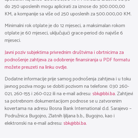
do 250 uposlenih mogu aplicirati za iznose do 300.000,00
KM, a kompanije sa više od 250 uposlenih za 500.000,00 KM.
Minimalni rok otplate je do 12 mjeseci, a maksimalan rokom
otplate je 60 mjeseci, uključujući grace-period do najviše 6
mjeseci.
Javni poziv subjektima privrednim društvima i obrtnicima za
podnošenje zahtjeva za odobrenje finansiranja u PDF formatu
možete preuzeti na linku ovdje.
Dodatne informacije prije samog podnošenja zahtjeva i u toku
javnog poziva mogu se dobiti pozivom na telefone: 030 260-
021, 260-155 i 260-022 ili na e-mail adresu:
sbk@bbi.ba
. Zahtjevi
sa potrebnom dokumentacijom podnose se u zatvorenim
kovertama na adresu Bosna Bank International d.d. Sarajevo –
Podružnica Bugojno, Zlatnih ljiljana b.b., Bugojno, kao i
elektronski na e-mail adresu:
sbk@bbi.ba
.