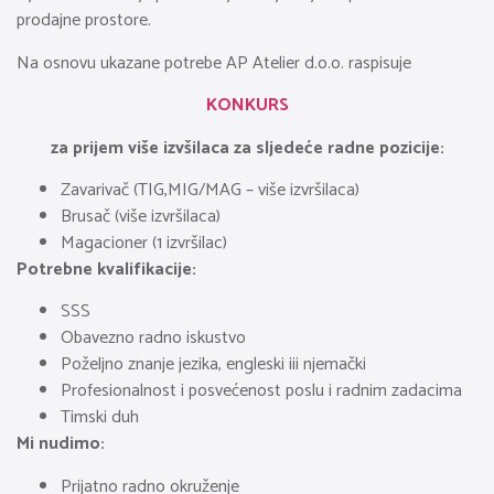
prodajne prostore.
Na osnovu ukazane potrebe AP Atelier d.o.o. raspisuje
KONKURS
za prijem više izvšilaca za sljedeće radne pozicije:
Zavarivač (TIG,MIG/MAG – više izvršilaca)
Brusač (više izvršilaca)
Magacioner (1 izvršilac)
Potrebne kvalifikacije:
SSS
Obavezno radno iskustvo
Poželjno znanje jezika, engleski iii njemački
Profesionalnost i posvećenost poslu i radnim zadacima
Timski duh
Mi nudimo:
Prijatno radno okruženje