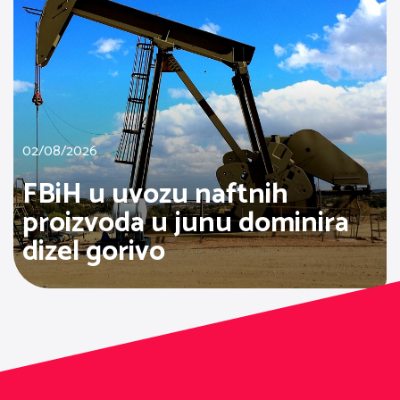
02/08/2026
FBiH u uvozu naftnih
proizvoda u junu dominira
dizel gorivo