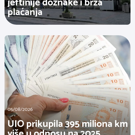
jeftinije doznake i brža
plaćanja
05/08/2026
UIO prikupila 395 miliona km
više u odnosu na 2025.