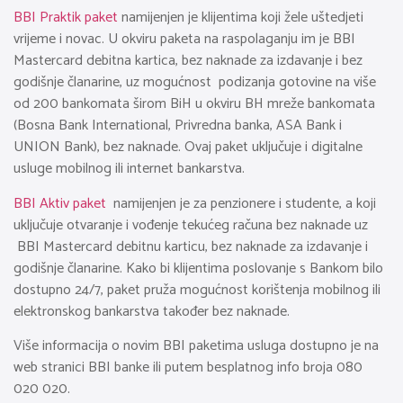
BBI Praktik paket
namijenjen je klijentima koji žele uštedjeti
vrijeme i novac. U okviru paketa na raspolaganju im je BBI
Mastercard debitna kartica, bez naknade za izdavanje i bez
godišnje članarine, uz mogućnost podizanja gotovine na više
od 200 bankomata širom BiH u okviru BH mreže bankomata
(Bosna Bank International, Privredna banka, ASA Bank i
UNION Bank), bez naknade. Ovaj paket uključuje i digitalne
usluge mobilnog ili internet bankarstva.
BBI Aktiv paket
namijenjen je za penzionere i studente, a koji
uključuje otvaranje i vođenje tekućeg računa bez naknade uz
BBI Mastercard debitnu karticu, bez naknade za izdavanje i
godišnje članarine. Kako bi klijentima poslovanje s Bankom bilo
dostupno 24/7, paket pruža mogućnost korištenja mobilnog ili
elektronskog bankarstva također bez naknade.
Više informacija o novim BBI paketima usluga dostupno je na
web stranici BBI banke ili putem besplatnog info broja 080
020 020.