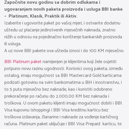
Započnite novu godinu sa dobrim odlukama i
ugovaranjem novih paketa proizvoda i usluga BBI banke
– Platinum, Klasik, Praktik ili Aktiv.
Izaberite i ugovorite paket po vašoj mjeri, i ostvarite dodatnu
uštedu uz plaćanje jedinstvenih mjesečnih naknada, znatno
nižih u odnosu na pojedinačno korištenje bankarskih proizvoda
ili usluga.
A uz nove BBI pakete ova ušteda iznosi i do 100 KM mjesečno.
BBI Platinum paket
namijenjen je klijentima koji žele osjetiti
potpuno novu razinu ugodnosti. Korisnici ovog paketa, između
ostalog, imaju mogućnost sa BBI Mastercard Gold karticama
podizati gotovinu na svim bankomatima u BiH i inostranstvu, i
to 5 puta mjesečno bez naknade, kao i koristiti odobreno
prekoračenje po računu do 2.000,00 KM bez naknada i
troškova. U ovom paketu klijenti imaju mogućnost dobiti i BBI
Visa kupovnu (shopping) i BBI Visa kreditnu karticu bez
troškova izdavanja, članarine i naknade za vođenje kartičnog
računa. Platinum paket uključuje i BBI Visa Prepaid karticu, te