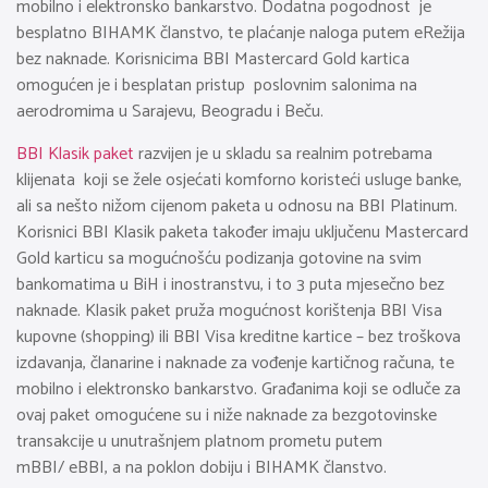
mobilno i elektronsko bankarstvo. Dodatna pogodnost je
besplatno BIHAMK članstvo, te plaćanje naloga putem eRežija
bez naknade. Korisnicima BBI Mastercard Gold kartica
omogućen je i besplatan pristup poslovnim salonima na
aerodromima u Sarajevu, Beogradu i Beču.
BBI Klasik paket
razvijen je u skladu sa realnim potrebama
klijenata koji se žele osjećati komforno koristeći usluge banke,
ali sa nešto nižom cijenom paketa u odnosu na BBI Platinum.
Korisnici BBI Klasik paketa također imaju uključenu Mastercard
Gold karticu sa mogućnošću podizanja gotovine na svim
bankomatima u BiH i inostranstvu, i to 3 puta mjesečno bez
naknade. Klasik paket pruža mogućnost korištenja BBI Visa
kupovne (shopping) ili BBI Visa kreditne kartice – bez troškova
izdavanja, članarine i naknade za vođenje kartičnog računa, te
mobilno i elektronsko bankarstvo. Građanima koji se odluče za
ovaj paket omogućene su i niže naknade za bezgotovinske
transakcije u unutrašnjem platnom prometu putem
mBBI/ eBBI, a na poklon dobiju i BIHAMK članstvo.