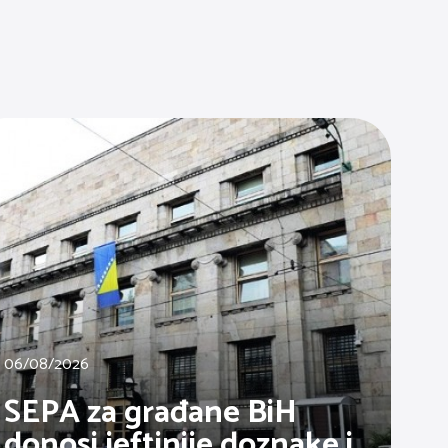
06/08/2026
SEPA za građane BiH
donosi jeftinije doznake i