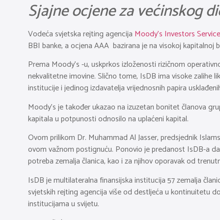
Sjajne ocjene za većinskog d
Vodeća svjetska rejting agencija
Moody’s Investors Servic
BBI banke, a ocjena AAA bazirana je na visokoj kapitalnoj baz
Prema Moody’s -u, uskprkos izloženosti rizičnom operativnom
nekvalitetne imovine. Slično tome, IsDB ima visoke zalihe l
institucije i jedinog izdavatelja vrijednosnih papira usklađ
Moody’s je također ukazao na izuzetan bonitet članova grupa
kapitala u potpunosti odnosilo na uplaćeni kapital.
Ovom prilikom Dr. Muhammad Al Jasser, predsjednik Islamsk
ovom važnom postignuću. Ponovio je predanost IsDB-a da ulož
potreba zemalja članica, kao i za njihov oporavak od trenut
IsDB je multilateralna finansijska institucija 57 zemalja čla
svjetskih rejting agencija više od destljeća u kontinuitetu d
institucijama u svijetu.