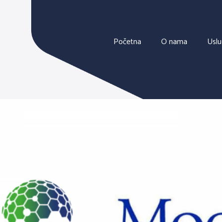
Početna
O nama
Usl