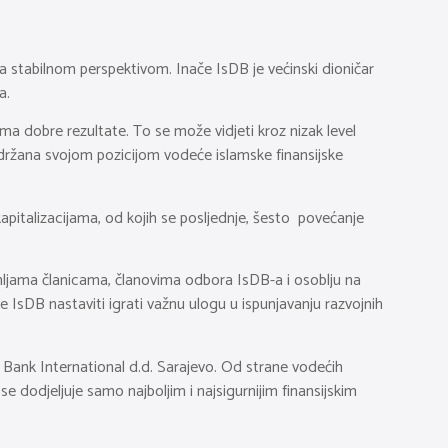
sa stabilnom perspektivom. Inače IsDB je većinski dioničar
a.
a dobre rezultate. To se može vidjeti kroz nizak level
podržana svojom pozicijom vodeće islamske finansijske
apitalizacijama, od kojih se posljednje, šesto povećanje
mljama članicama, članovima odbora IsDB-a i osoblju na
 IsDB nastaviti igrati važnu ulogu u ispunjavanju razvojnih
na Bank International d.d. Sarajevo. Od strane vodećih
se dodjeljuje samo najboljim i najsigurnijim finansijskim