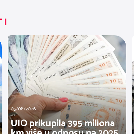
TI
05/08/2026
UIO prikupila 395 miliona
km više u odnosu na 2025.