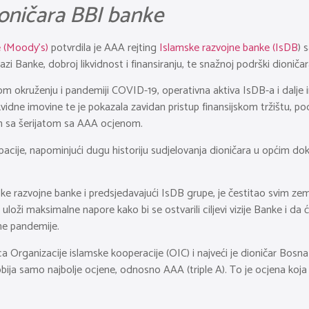
ioničara BBI banke
e (Moody’s)
potvrdila je AAA rejting
Islamske razvojne banke (IsDB
) 
i Banke, dobroj likvidnost i finansiranju, te snažnoj podrški dioničar
 okruženju i pandemiji COVID-19, operativna aktiva IsDB-a i dalje im
ikvidne imovine te je pokazala zavidan pristup finansijskom tržištu, 
enih sa šerijatom sa AAA ocjenom.
cije, napominjući dugu historiju sudjelovanja dioničara u općim dok
e razvojne banke i predsjedavajući IsDB grupe, je čestitao svim ze
i maksimalne napore kako bi se ostvarili ciljevi vizije Banke i da će
ne pandemije.
nica Organizacije islamske kooperacije (OIC) i najveći je dioničar Bos
obija samo najbolje ocjene, odnosno AAA (triple A). To je ocjena koja 