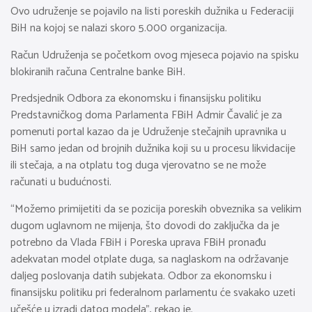
Ovo udruženje se pojavilo na listi poreskih dužnika u Federaciji
BiH na kojoj se nalazi skoro 5.000 organizacija.
Račun Udruženja se početkom ovog mjeseca pojavio na spisku
blokiranih računa Centralne banke BiH.
Predsjednik Odbora za ekonomsku i finansijsku politiku
Predstavničkog doma Parlamenta FBiH Admir Čavalić je za
pomenuti portal kazao da je Udruženje stečajnih upravnika u
BiH samo jedan od brojnih dužnika koji su u procesu likvidacije
ili stečaja, a na otplatu tog duga vjerovatno se ne može
računati u budućnosti.
“Možemo primijetiti da se pozicija poreskih obveznika sa velikim
dugom uglavnom ne mijenja, što dovodi do zaključka da je
potrebno da Vlada FBiH i Poreska uprava FBiH pronađu
adekvatan model otplate duga, sa naglaskom na održavanje
daljeg poslovanja datih subjekata. Odbor za ekonomsku i
finansijsku politiku pri federalnom parlamentu će svakako uzeti
učešće u izradi datog modela”, rekao je.