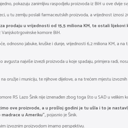
jedno, pokazuju zanimljivu raspodjelu proizvoda iz BiH u ove dvije svj
eci, u tu zemlju poslali farmaceutskih proizvoda, a vrijednost iznosi 
a za prodaju u vrijednosti od 15,5 miliona KM, te ostali lijekovi
iz Vanjskotrgovinske komore BiH.
 voće, odnosno jabuke, kruške i dunje, vrijednosti 6,2 miliona KM, a n
avgusta najviše izvezli proizvoda u koje spadaju, primjera radi, nosa
oružje i municiju, te njihove dijelove, a na trećem mjestu izvoznih pr
omore RS Lazo Šinik nije iznenađen zbog toga što u SAD u velikim k
zimo ove proizvode, a u prošloj godini je tu ušla i to je nastav
o madrace u Ameriku”,
pojasnio je Šinik.
 ovim izvoznim proizvodom imamo perspektivu.