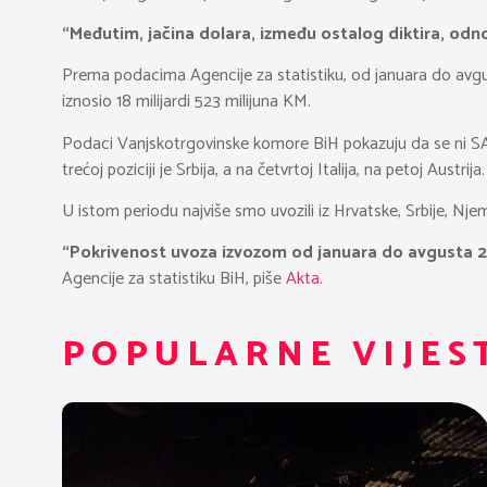
“Međutim, jačina dolara, između ostalog diktira, odn
Prema podacima Agencije za statistiku, od januara do avgust
iznosio 18 milijardi 523 milijuna KM.
Podaci Vanjskotrgovinske komore BiH pokazuju da se ni SAD
trećoj poziciji je Srbija, a na četvrtoj Italija, na petoj Aust
U istom periodu najviše smo uvozili iz Hrvatske, Srbije, Njem
“Pokrivenost uvoza izvozom od januara do avgusta 2022
Agencije za statistiku BiH, piše
Akta.
POPULARNE VIJES