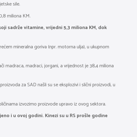
etske sile.
20,8 miliona KM.
 koji sadrže vitamine, vrijedni 5,3 miliona KM, dok
a trećem mineralna goriva (npr. motorna ulja), u ukupnom
či madraca, madraci, jorgani, a vrijednost je 38,4 miliona
oizvoda za SAD našli su se eksplozivi i slični proizvodi, u
oličinama izvozimo proizvode upravo iz ovog sektora.
ljeno i u ovoj godini. Kinezi su u RS prošle godine