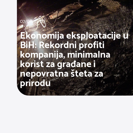
07/08/2026
Ekonomija eksploatacije u
BiH: Rekordni profiti
kompanija, minimalna
korist za građane i
nepovratna šteta za
prirodu