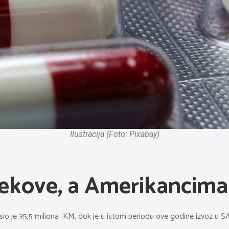
Ilustracija (Foto: Pixabay)
ijekove, a Amerikancim
osio je 35,5 miliona KM, dok je u istom periodu ove godine izvoz u 