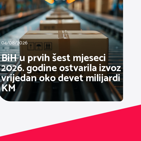
04/08/2026
BiH u prvih šest mjeseci
2026. godine ostvarila izvoz
vrijedan oko devet milijardi
KM