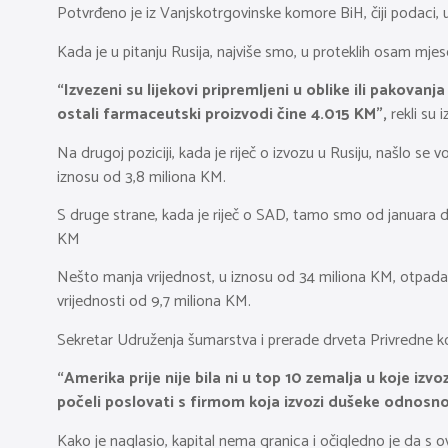
Potvrđeno je iz Vanjskotrgovinske komore BiH, čiji podaci, u
Kada je u pitanju Rusija, najviše smo, u proteklih osam mjes
“Izvezeni su lijekovi pripremljeni u oblike ili pakovanj
ostali farmaceutski proizvodi čine 4.015 KM”,
rekli su 
Na drugoj poziciji, kada je riječ o izvozu u Rusiju, našlo se
iznosu od 3,8 miliona KM.
S druge strane, kada je riječ o SAD, tamo smo od januara do 
KM
Nešto manja vrijednost, u iznosu od 34 miliona KM, otpada na 
vrijednosti od 9,7 miliona KM.
Sekretar Udruženja šumarstva i prerade drveta Privredne k
“Amerika prije nije bila ni u top 10 zemalja u koje izvo
počeli poslovati s firmom koja izvozi dušeke odnosn
Kako je naglasio, kapital nema granica i očigledno je da s