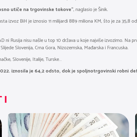
osno utiče na trgovinske tokove”
, naglasio je Šinik.
a izvoz BiH je iznosio 11 milijardi 889 miliona KM, što je za 35,8 o
 ni Rusija nisu našle u top 10 država u koje najviše izvozimo. Na 
rija. Slijede Slovenija, Crna Gora, Nizozemska, Mađarska i Francuska.
ačke, Slovenije, Italije, Turske…
. iznosila je 64,2 odsto, dok je spoljnotrgovinski robni defic
TI